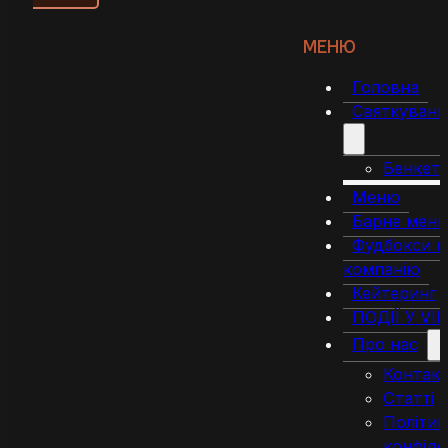
МЕНЮ
Головна
Святкуванн
Бенкет
Меню
Барне мен
Фудбокси н
компанію
Кейтеринг
ПОДІЇ У VI
Про нас
Контак
Статті
Політик
конфіде