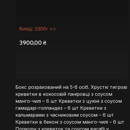
Вихід: 2300г >>
3900,00
₴
Бокс розрахований на 5-6 осіб. Хрусткі тигрові
креветки в кокосовій паніровці з соусом
манго-чилі – 6 шт Креветки з цукіні з соусом
гамадарі-голландез – 6 шт Креветки з
кальмарами з часниковим соусом – 6 шт
Креветки в беконі з соусом манго-чилі – 6 шт
Попкорн з креветок та соусом васабі у