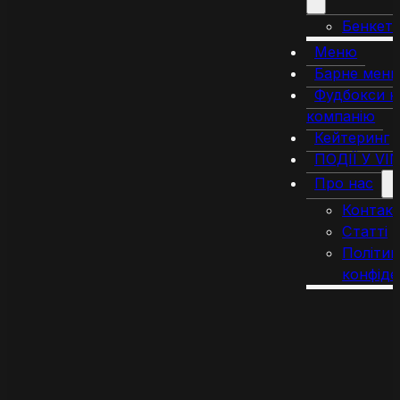
Бенкет
Меню
Барне мен
Фудбокси н
компанію
Кейтеринг
ПОДІЇ У VI
Про нас
Контак
Статті
Політик
конфіде