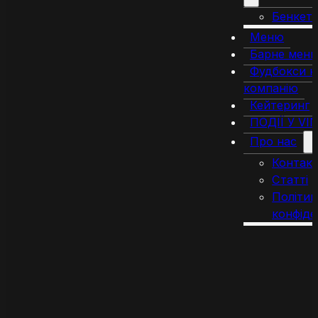
Бенкет
Меню
Барне мен
Фудбокси н
компанію
Кейтеринг
ПОДІЇ У VI
Про нас
Контак
Статті
Політик
конфіде