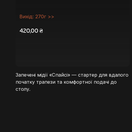
Вихід: 270г >>
420,00
₴
Запечені мідії «Спайсі» — стартер для вдалого
початку трапези та комфортної подачі до
столу.