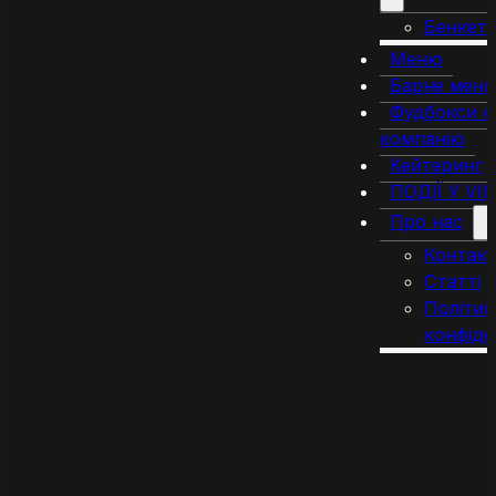
Бенкет
Меню
Барне мен
Фудбокси н
компанію
Кейтеринг
ПОДІЇ У VI
Про нас
Контак
Статті
Політик
конфіде