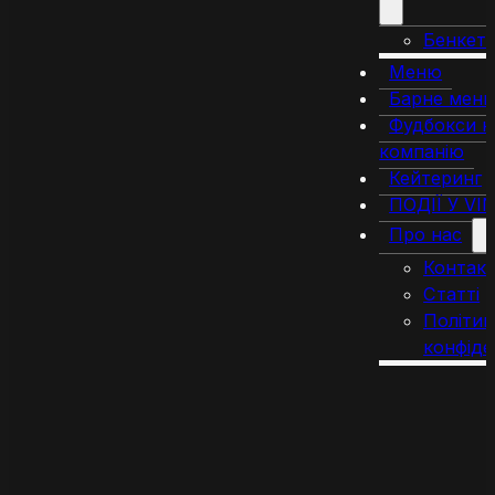
Бенкет
Меню
Барне мен
Фудбокси н
компанію
Кейтеринг
ПОДІЇ У VI
Про нас
Контак
Статті
Політик
конфіде