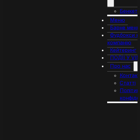
Бенкет
Меню
Барне мен
Фудбокси н
компанію
Кейтеринг
ПОДІЇ У VI
Про нас
Контак
Статті
Політик
конфіде