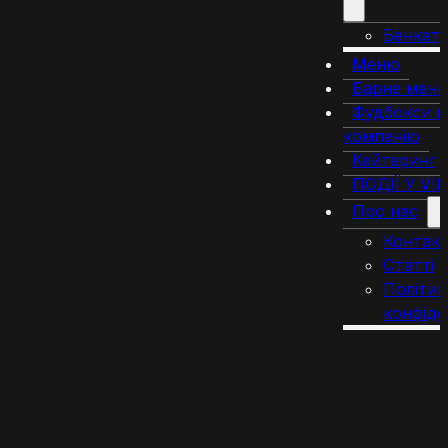
Бенкет
Меню
Барне мен
Фудбокси н
компанію
Кейтеринг
ПОДІЇ У VI
Про нас
Контак
Статті
Політик
конфіде