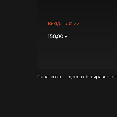
Вихід: 150г >>
150,00
₴
Пана-кота — десерт із виразною 