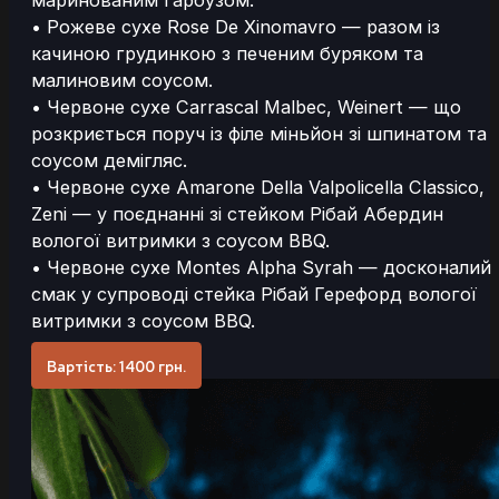
маринованим гарбузом.
• Рожеве сухе Rose De Xinomavro — разом із
качиною грудинкою з печеним буряком та
малиновим соусом.
• Червоне сухе Carrascal Malbec, Weinert — що
розкриється поруч із філе міньйон зі шпинатом та
соусом демігляс.
• Червоне сухе Amarone Della Valpolicella Classico,
Zeni — у поєднанні зі стейком Рібай Абердин
вологої витримки з соусом BBQ.
• Червоне сухе Montes Alpha Syrah — досконалий
смак у супроводі стейка Рібай Герефорд вологої
витримки з соусом BBQ.
Вартість: 1400 грн.