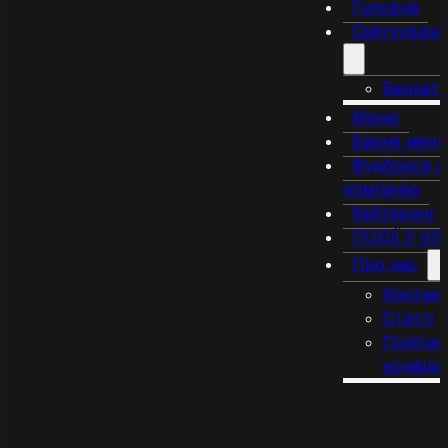
Головна
Святкуванн
Бенкет
Меню
Барне мен
Фудбокси н
компанію
Кейтеринг
ПОДІЇ У VI
Про нас
Контак
Статті
Політик
конфіде