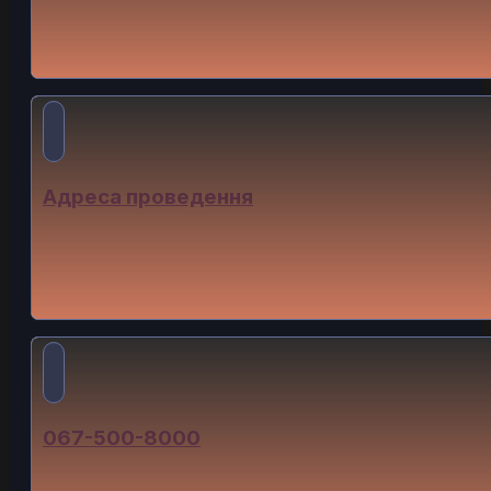
Подія відбудеться
2024-11-12
в
17:00
Адреса проведення
Очікуємо на вас у ресторані Vinoteka за адресою:
Вулиця Української Перемоги (Сахарова), 34
067-500-8000