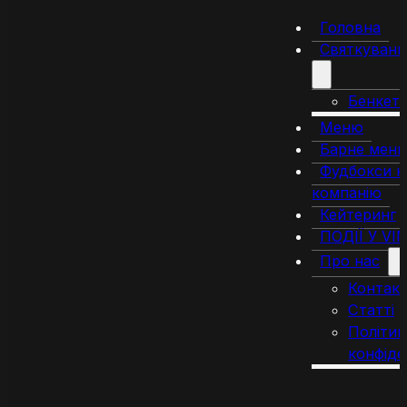
Головна
Святкуванн
Бенкет
Меню
Барне мен
Фудбокси н
компанію
Кейтеринг
ПОДІЇ У VI
Про нас
Контак
Статті
Політик
конфіде