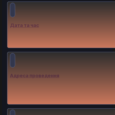
Дата та час
Подія відбудеться
2024-12-14
в
12:00
Адреса проведення
Очікуємо на вас у ресторані Vinoteka за адресою:
Вулиця Української Перемоги (Сахарова), 34