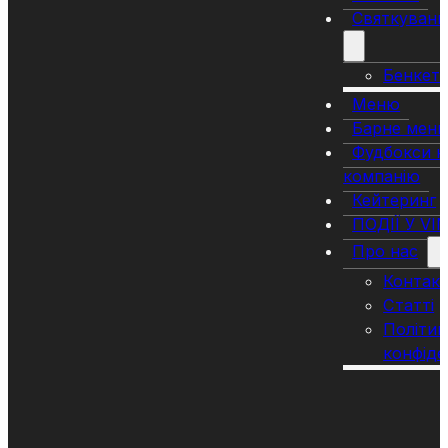
Святкуванн
Бенкет
Меню
Барне мен
Фудбокси н
компанію
Кейтеринг
ПОДІЇ У VI
Про нас
Контак
Статті
Політик
конфіде