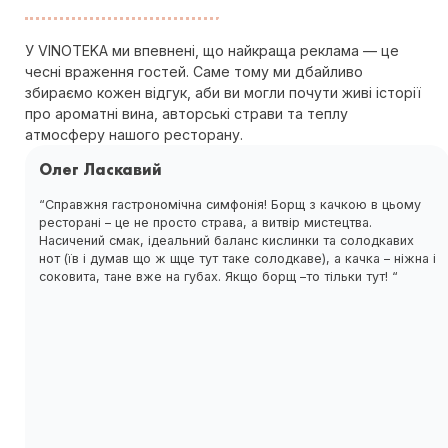
У VINOTEKA ми впевнені, що найкраща реклама — це
чесні враження гостей. Саме тому ми дбайливо
збираємо кожен відгук, аби ви могли почути живі історії
про ароматні вина, авторські страви та теплу
атмосферу нашого ресторану.
Олег Ласкавий
“Справжня гастрономічна симфонія! Борщ з качкою в цьому
ресторані – це не просто страва, а витвір мистецтва.
Насичений смак, ідеальний баланс кислинки та солодкавих
нот (їв і думав що ж щце тут таке солодкаве), а качка – ніжна і
соковита, тане вже на губах. Якщо борщ –то тільки тут! “