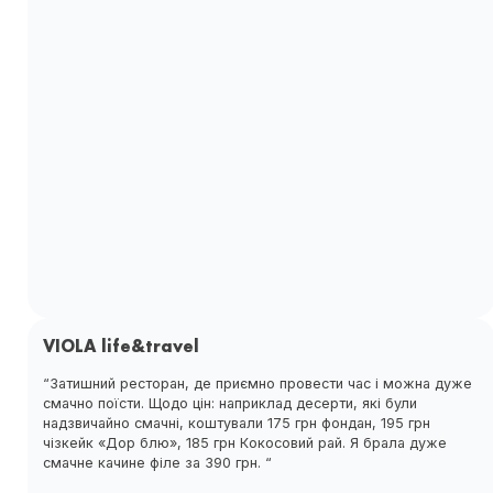
VIOLA life&travel
“Затишний ресторан, де приємно провести час і можна дуже
смачно поїсти. Щодо цін: наприклад десерти, які були
надзвичайно смачні, коштували 175 грн фондан, 195 грн
чізкейк «Дор блю», 185 грн Кокосовий рай. Я брала дуже
смачне качине філе за 390 грн. “