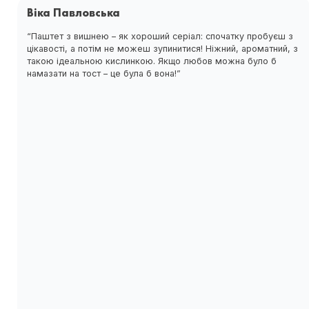
Віка Павловська
“Паштет з вишнею – як хороший серіал: спочатку пробуєш з
цікавості, а потім не можеш зупинитися! Ніжний, ароматний, з
такою ідеальною кислинкою. Якщо любов можна було б
намазати на тост – це була б вона!”