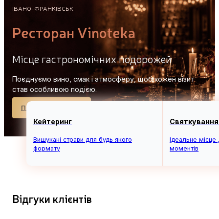
ІВАНО-ФРАНКІВСЬК
Ресторан Vinoteka
Місце гастрономічних подорожей
Поєднуємо вино, смак і атмосферу, щоб кожен візит
став особливою подією.
Переглянути меню
Забронювати столик
Кейтеринг
Святкування
Вишукані страви для будь якого
Ідеальне місце
формату
моментів
Відгуки клієнтів