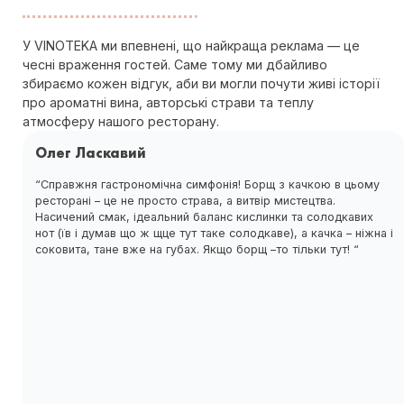
У VINOTEKA ми впевнені, що найкраща реклама — це
чесні враження гостей. Саме тому ми дбайливо
збираємо кожен відгук, аби ви могли почути живі історії
про ароматні вина, авторські страви та теплу
атмосферу нашого ресторану.
Олег Ласкавий
“Справжня гастрономічна симфонія! Борщ з качкою в цьому
ресторані – це не просто страва, а витвір мистецтва.
Насичений смак, ідеальний баланс кислинки та солодкавих
нот (їв і думав що ж щце тут таке солодкаве), а качка – ніжна і
соковита, тане вже на губах. Якщо борщ –то тільки тут! “