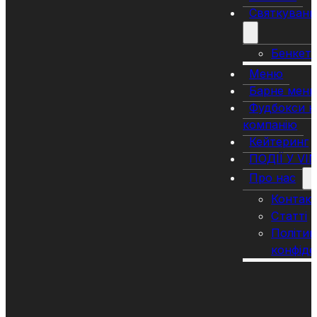
Святкуванн
Бенкет
Меню
Барне мен
Фудбокси н
компанію
Кейтеринг
ПОДІЇ У VI
Про нас
Контак
Статті
Політик
конфіде