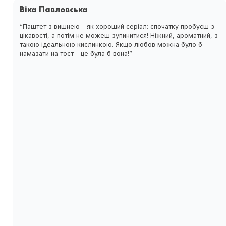
Віка Павловська
“Паштет з вишнею – як хороший серіал: спочатку пробуєш з
цікавості, а потім не можеш зупинитися! Ніжний, ароматний, з
такою ідеальною кислинкою. Якщо любов можна було б
намазати на тост – це була б вона!”