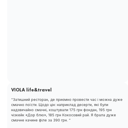
VIOLA life&travel
“Затишний ресторан, де приємно провести час і можна дуже
смачно поїсти. Щодо цін: наприклад десерти, які були
надзвичайно смачні, коштували 175 грн фондан, 195 грн
чізкейк «Дор блю», 185 грн Кокосовий рай. Я брала дуже
смачне качине філе за 390 грн. “