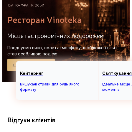
ІВАНО-ФРАНКІВСЬК
Ресторан Vinoteka
Місце гастрономічних подорожей
Поєднуємо вино, смак і атмосферу, щоб кожен візит
став особливою подією.
Переглянути меню
Забронювати столик
Кейтеринг
Святкування
Вишукані страви для будь якого
Ідеальне місце
формату
моментів
Відгуки клієнтів