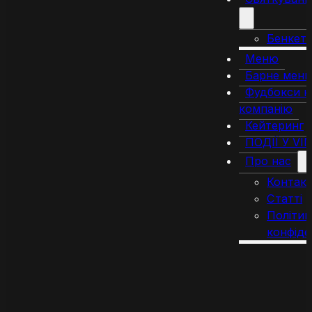
Бенкет
Меню
Барне мен
Фудбокси н
компанію
Кейтеринг
ПОДІЇ У VI
Про нас
Контак
Статті
Політик
конфіде