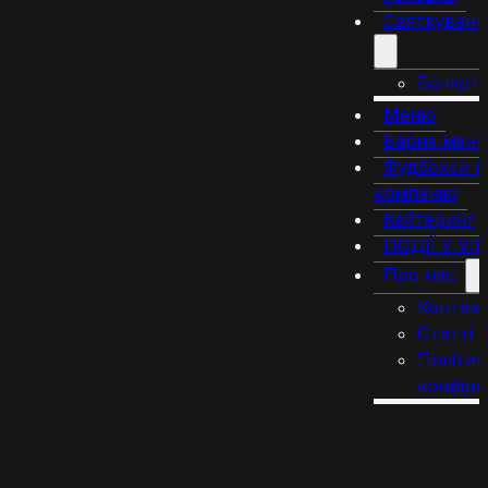
Святкуванн
Бенкет
Меню
Барне мен
Фудбокси н
компанію
Кейтеринг
ПОДІЇ У VI
Про нас
Контак
Статті
Політик
конфіде