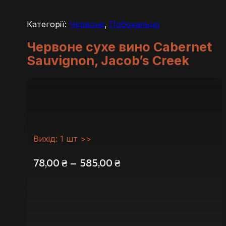
Категорії:
Червоне
,
Побокально
Червоне сухе вино Cabernet
Sauvignon, Jacob’s Creek
Вихід: 1 шт >>
Діапазон
78,00
₴
–
585,00
₴
цін:
від
78,00 ₴
до