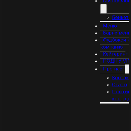
Святкуванн
Бенкет
Меню
Барне мен
Фудбокси н
компанію
Кейтеринг
ПОДІЇ У VI
Про нас
Контак
Статті
Політик
конфіде