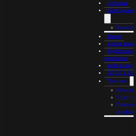
Головна
Святкуванн
Бенкет
Меню
Барне мен
Фудбокси н
компанію
Кейтеринг
ПОДІЇ У VI
Про нас
Контак
Статті
Політик
конфіде