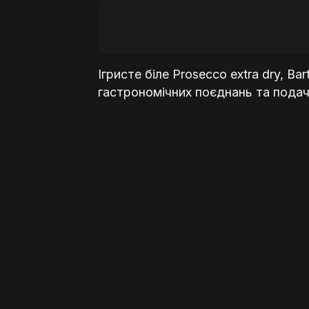
від
190,00 ₴
до
950,00 ₴
Ігристе біле Prosecco extra dry, Ba
гастрономічних поєднань та подачі