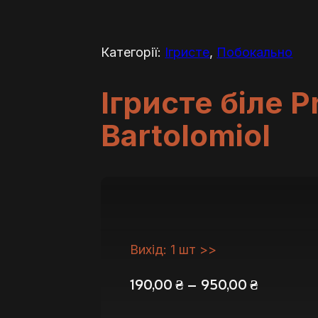
Категорії:
Ігристе
,
Побокально
Ігристе біле P
Bartolomiol
Вихід: 1 шт >>
Діапазон
190,00
₴
–
950,00
₴
цін: