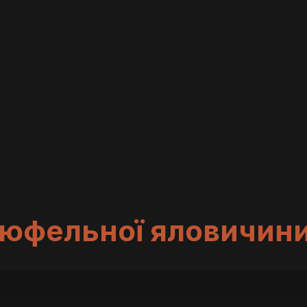
рюфельної яловичин