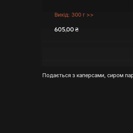
Вихід: 300 г >>
605,00
₴
Подається з каперсами, сиром па