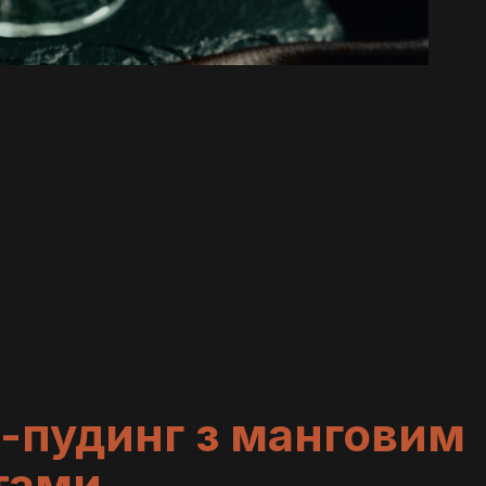
а-пудинг з манговим
тами