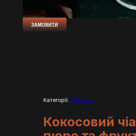
ЗАМОВИТИ
Категорії:
Десерти
Кокосовий чі
пюре та фрук