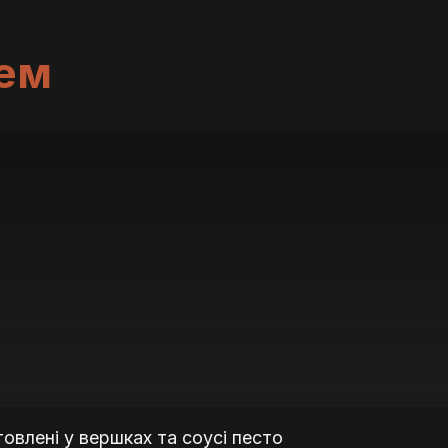
сем
овлені у вершках та соусі песто