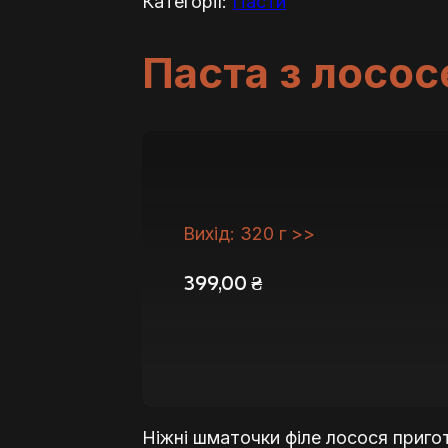
Категорії:
Пасти
Паста з лосо
Вихід: 320 г >>
399,00
₴
Ніжні шматочки філе лосося пригот