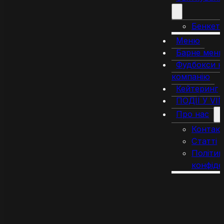
Бенкет
Меню
Барне мен
Фудбокси н
компанію
Кейтеринг
ПОДІЇ У VI
Про нас
Контак
Статті
Політик
конфіде