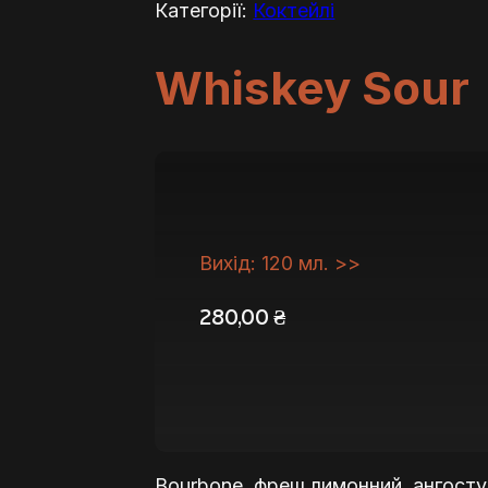
Категорії:
Коктейлі
Whiskey Sour
Вихід: 120 мл. >>
280,00
₴
Bourbone, фреш лимонний, ангосту