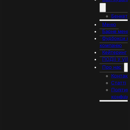
Бенкет
Меню
Барне мен
Фудбокси н
компанію
Кейтеринг
ПОДІЇ У VI
Про нас
Контак
Статті
Політик
конфіде