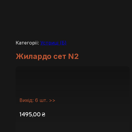
Категорії:
Устриці (Б)
Жилардо сет N2
Вихід: 6 шт. >>
1495,00
₴