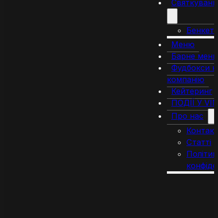
Святкуванн
Бенкет
Меню
Барне мен
Фудбокси н
компанію
Кейтеринг
ПОДІЇ У VI
Про нас
Контак
Статті
Політик
конфіде